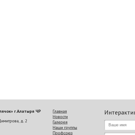
ячок» г.Алатыря ЧР
Главная
Интеракти
Новости
Димитрова, д. 2
Галерея
Наши группы
Профсоюз