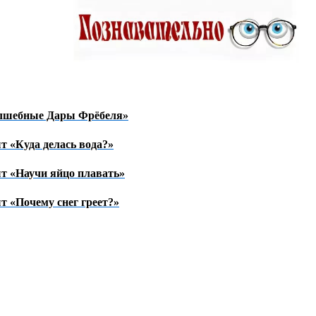
лшебные Дары Фрёбеля»
т «Куда делась вода?»
т «Научи яйцо плавать»
т «Почему снег греет?»