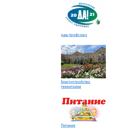
наш профсоюз
Благоустройство
территории
Питание