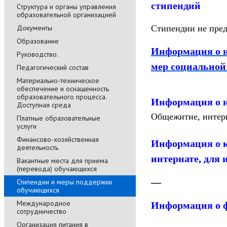
стипендий
Cтруктура и органы управления
образовательной организацией
Документы
Стипендии не пре
Образование
Информация о н
Руководство.
мер социальной
Педагогический состав
Материально-техническое
обеспечение и оснащенность
образовательного процесса.
Информация о н
Доступная среда
Общежитие, интер
Платные образовательные
услуги
Финансово-хозяйственная
Информация о 
деятельность
интернате, для
Вакантные места для приема
(перевода) обучающихся
—
Стипендии и меры поддержки
обучающихся
Международное
Информация о 
сотрудничество
Организация питания в