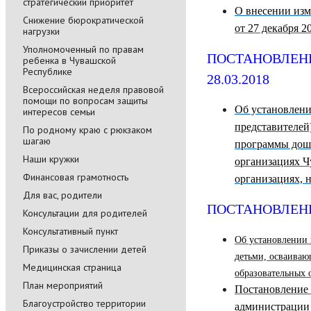
стратегический приоритет
О внесении изм
Снижение бюрократической
от 27 декабря 20
нагрузки
Уполномоченный по правам
ПОСТАНОВЛЕНИЕ 
ребенка в Чувашской
Республике
28.03.2018
Всероссийская неделя правовой
помощи по вопросам защиты
Об установлени
интересов семьи
представителей
По родному краю с рюкзаком
шагаю
программы дошк
Наши кружки
организациях 
Финансовая грамотность
организациях, 
Для вас, родители
ПОСТАНОВЛЕНИЕ 
Консультации для родителей
Консультативный пункт
Об установлении 
Приказы о зачислении детей
детьми, осваива
Медицинская страница
образовательных 
План мероприятий
Постановление 
Благоустройство территории
администрации 