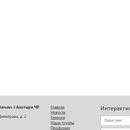
ячок» г.Алатыря ЧР
Главная
Интеракти
Новости
Димитрова, д. 2
Галерея
Наши группы
Профсоюз