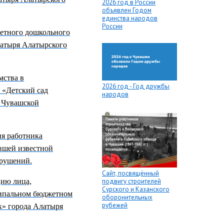
2026 год в России
объявлен Годом
единства народов
России
етного дошкольного
латыря Алатырского
мства в
2026 год - Год дружбы
«Детский сад
народов
 Чувашской
ия работника
вшей известной
арушений.
Сайт, посвящённый
подвигу строителей
ию лица,
Сурского и Казанского
ципальном бюджетном
оборонительных
рубежей
к» города Алатыря