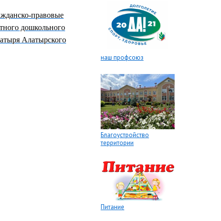
ажданско-правовые
тного дошкольного
латыря Алатырского
наш профсоюз
Благоустройство
территории
Питание