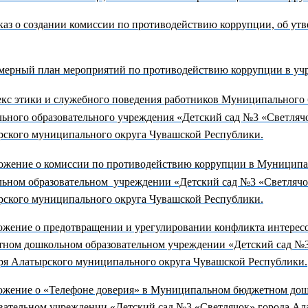
аз о создании комиссии по противодействию коррупции, об ут
ерный план мероприятий по противодействию коррупции в учр
екс этики и служебного поведения работников Муниципального
ьного образовательного учреждения «Детский сад №3 «Светляч
ского муниципального округа Чувашской Республики.
ожение о комиссии по противодействию коррупции в Муницип
ьном образовательном учреждении «Детский сад №3 «Светлячо
ского муниципального округа Чувашской Республики.
жение о предотвращении и урегулировании конфликта интере
ном дошкольном образовательном учреждении «Детский сад №3
я Алатырского муниципального округа Чувашской Республики.
ожение о «Телефоне доверия» в Муниципальном бюджетном до
вательном учреждении «Детский сад №3 «Светлячок» города Ал