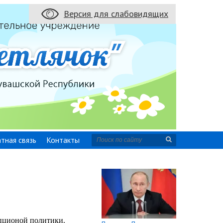
Версия для слабовидящих
Версия для слабовидящих
тная связь
Контакты
упционой политики.