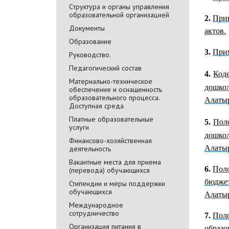
Cтруктура и органы управления
образовательной организацией
2.
Прик
Документы
актов.
Образование
3.
Прим
Руководство.
Педагогический состав
4.
Код
Материально-техническое
дошкол
обеспечение и оснащенность
образовательного процесса.
Алатыр
Доступная среда
Платные образовательные
5.
Пол
услуги
дошкол
Финансово-хозяйственная
Алатыр
деятельность
Вакантные места для приема
6.
Поло
(перевода) обучающихся
бюджет
Стипендии и меры поддержки
обучающихся
Алатыр
Международное
сотрудничество
7.
Пол
Организация питания в
образо