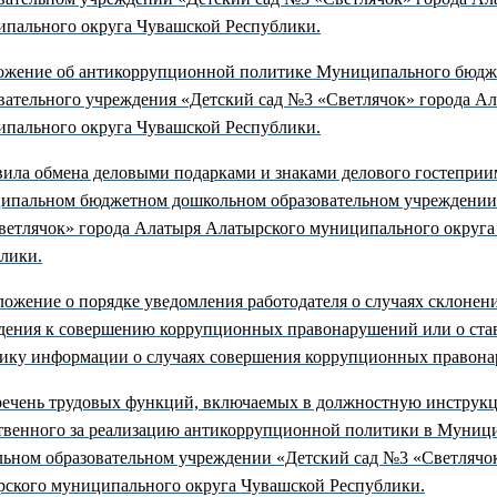
пального округа Чувашской Республики.
ожение об антикоррупционной политике Муниципального бюдж
вательного учреждения «Детский сад №3 «Светлячок» города А
пального округа Чувашской Республики.
ила обмена деловыми подарками и знаками делового гостеприи
пальном бюджетном дошкольном образовательном учреждении 
етлячок» города Алатыря Алатырского муниципального округа
лики.
ожение о порядке уведомления работодателя о случаях склонен
дения
к совершению коррупционных правонарушений или о ста
ику информации о случаях совершения коррупционных правон
ечень трудовых функций, включаемых в должностную инструкц
твенного за реализацию антикоррупционной политики в Муни
льном образовательном учреждении
«Детский сад №3 «Светлячо
ского муниципального округа Чувашской Республики.