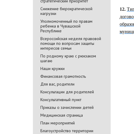
стратегический приоритет
Снижение бюрократической
12.
Тип
нагрузки
догово
Уполномоченный по правам
образо
ребенка в Чувашской
Республике
муници
Всероссийская неделя правовой
помощи по вопросам защиты
интересов семьи
По родному краю с рюкзаком
шагаю
Наши кружки
Финансовая грамотность
Для вас, родители
Консультации для родителей
Консультативный пункт
Приказы о зачислении детей
Медицинская страница
План мероприятий
Благоустройство территории