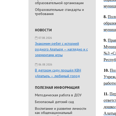
образовательной организации
муници
Образовательные стандарты и
требования
8.
Пол
образо
муници
НОВОСТИ
07.08.2026
9.
Прав
Знакомим ребят с историей
Муници
родного Алатыря — наглядно и с
№3 «Св
элементами игры
Респуб
06.08.2026
В детском саду прошёл КВН
10.
Пол
«Алатырь — любимый город
Учреж
работн
ПОЛЕЗНАЯ ИНФОРМАЦИЯ
11.
Пер
Методическая работа в ДОУ
ответс
Безопасный детский сад
дошко
Воспитание и развитие личности
как общенациональный
Алатыр