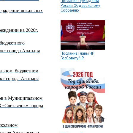
Послание Президента
России Федеральному
Собранию
верждении локальных
еждении на 2026г.
 бюджетного
ок» города Алатыря
Послание Главы ЧР
ГосСовету ЧР
альном бюджетном
к» города Алатыря
сов в Муниципальном
 «Светлячок» города
школьном
атыря Алатырского