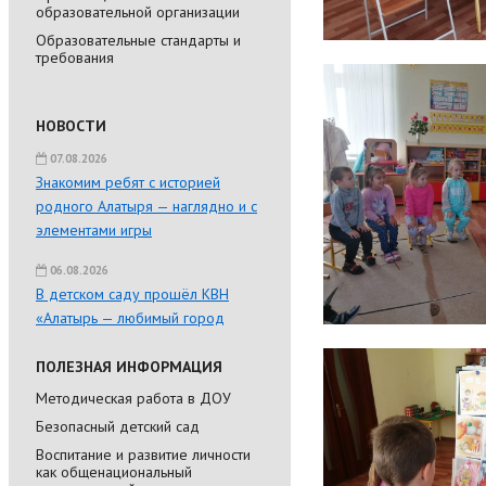
образовательной организации
Образовательные стандарты и
требования
НОВОСТИ
07.08.2026
Знакомим ребят с историей
родного Алатыря — наглядно и с
элементами игры
06.08.2026
В детском саду прошёл КВН
«Алатырь — любимый город
ПОЛЕЗНАЯ ИНФОРМАЦИЯ
Методическая работа в ДОУ
Безопасный детский сад
Воспитание и развитие личности
как общенациональный