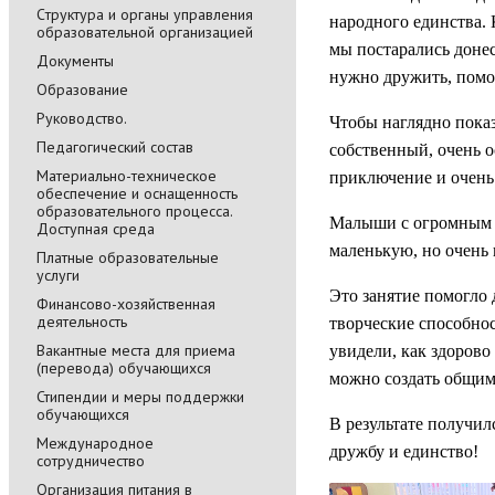
Cтруктура и органы управления
народного единства. 
образовательной организацией
мы постарались донес
Документы
нужно дружить, помог
Образование
Руководство.
Чтобы наглядно показ
Педагогический состав
собственный, очень 
Материально-техническое
приключение и очень 
обеспечение и оснащенность
образовательного процесса.
Малыши с огромным 
Доступная среда
маленькую, но очень
Платные образовательные
услуги
Это занятие помогло 
Финансово-хозяйственная
деятельность
творческие способнос
Вакантные места для приема
увидели, как здорово
(перевода) обучающихся
можно создать общими
Стипендии и меры поддержки
обучающихся
В результате получи
Международное
дружбу и единство!
сотрудничество
Организация питания в